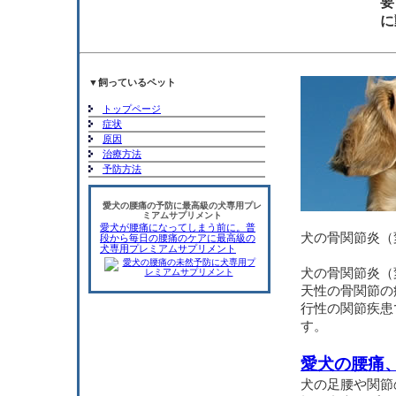
要
に
▼飼っているペット
トップページ
症状
原因
治療方法
予防方法
愛犬の腰痛の予防に最高級の犬専用プレ
ミアムサプリメント
愛犬が腰痛になってしまう前に。普
犬の骨関節炎（
段から毎日の腰痛のケアに最高級の
犬専用プレミアムサプリメント
犬の骨関節炎（
天性の骨関節の
行性の関節疾患
す。
愛犬の腰痛
犬の足腰や関節