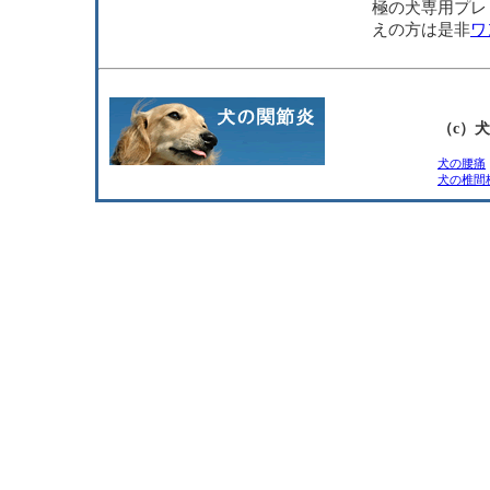
極の犬専用プレ
えの方は是非
ワ
（c）
犬の腰痛
犬の椎間