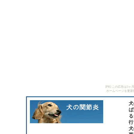
[PR] この広告は
ホームページを更新
犬
ば
る
行
犬